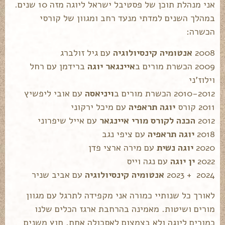
אני מנהלת תוכן של פסטיבל ישראל ליוגה מזה 10 שנים.
במהלך השנים למדתי מנעד רחב ומגוון של קורסי
הכשרה:
2008
אנטומיה קינסיולוגיה
עם גיל זולברג
2009 הכשרת מורים ב
איינגאר יוגה
ברידמן עם רחל
וילוז'ני
2010-2012 הכשרת מורים ב
ויניאסה
עם אובי ליפשיץ
2011 קורס
יוגה תראפיה
עם מיכל ירקוני
2012
הכנה לקורס מורי איינגאר
עם אייל שיפרוני
2018
יוגה תראפיה
עם ציפי נגב
2020
יוגה נשית
עם מירה ארצי פדן
2022
ין יוגה
עם נגה וייס
2024 + 2023
אנטומיה קינסיולוגיה
עם אביב שניר
לאורך כל שנותיי כמורה אני מקפידה לתרגל עם מגוון
מורים ושיטות. מאמינה בהרחבת ארגז הכלים שלנו
כמורים ליוגה ולא בצמצום לאסכולה אחת. חוץ משנים