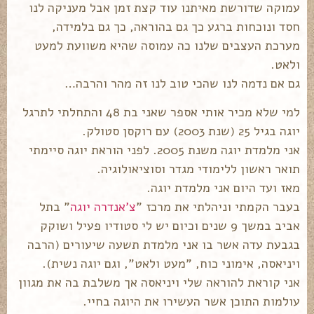
עמוקה שדורשת מאיתנו עוד קצת זמן אבל מעניקה לנו
חסד ונוכחות ברגע כך גם בהוראה, כך גם בלמידה,
מערכת העצבים שלנו כה עמוסה שהיא משוועת למעט
ולאט.
גם אם נדמה לנו שהכי טוב לנו זה מהר והרבה…
למי שלא מכיר אותי אספר שאני בת 48 והתחלתי לתרגל
יוגה בגיל 25 (שנת 2003) עם רוקסן סטולק.
אני מלמדת יוגה משנת 2005. לפני הוראת יוגה סיימתי
תואר ראשון ללימודי מגדר וסוציאולוגיה.
מאז ועד היום אני מלמדת יוגה.
בעבר הקמתי וניהלתי את מרכז "
צ'אנדרה יוגה
" בתל
אביב במשך 9 שנים וכיום יש לי סטודיו פעיל ושוקק
בגבעת עדה אשר בו אני מלמדת תשעה שיעורים (הרבה
ויניאסה, אימוני כוח, "מעט ולאט", וגם יוגה נשית).
אני קוראת להוראה שלי ויניאסה אך משלבת בה את מגוון
עולמות התוכן אשר העשירו את היוגה בחיי.