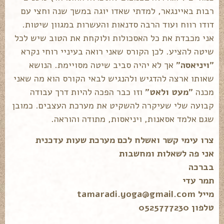
רבות באיינגאר, למדתי שאדו יוגה במשך שנה וחצי עם
דודו רווח ועוד הרבה סדנאות והעשרות במגוון שיטות.
אני מכבדת את כל האסכולות ולוקחת את הטוב שיש לכל
שיטה להציע. לכן הקורס שאני רואה בעיניי רוחי נקרא
"ויניאסה"
אך לא יהיה סביב שיטה מסויימת. הנושא
שאותו ארצה להדגיש ולהנגיש לבאי הקורס הוא מה שאני
מכנה
"מעט ולאט"
וזו כבר הפכה להיות דרך עבודה
קבועה שלי שעיקרה להשקיט את מערכת העצבים. כמובן
שגם אלמד אסאנות, ויניאסות, מתודה והוראה.
צרו עימי קשר ואשלח לכם מערכת שעות עדכנית
אני פה לשאלות ומחשבות
בברכה
תמר עדי
מייל tamaradi.yoga@gmail.com
טלפון 0525777230