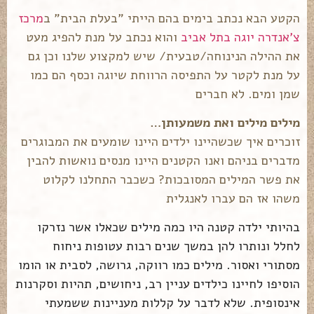
הקטע הבא נכתב בימים בהם הייתי "בעלת הבית" ב
מרכז
צ'אנדרה יוגה בתל אביב
והוא נכתב על מנת להפיג מעט
את ההילה הנינוחה/טבעית/ שיש למקצוע שלנו וכן גם
על מנת לקטר על התפיסה הרווחת שיוגה וכסף הם כמו
שמן ומים. לא חברים
מילים מילים ואת משמעותן…
זוכרים איך שכשהיינו ילדים היינו שומעים את המבוגרים
מדברים בניהם ואנו הקטנים היינו מנסים נואשות להבין
את פשר המילים המסובכות? כשכבר התחלנו לקלוט
משהו אז הם עברו לאנגלית
בהיותי ילדה קטנה היו כמה מילים שכאלו אשר נזרקו
לחלל ונותרו להן במשך שנים רבות עטופות ניחוח
מסתורי ואסור. מילים כמו רווקה, גרושה, לסבית או הומו
הוסיפו לחיינו כילדים עניין רב, ניחושים, תהיות וסקרנות
אינסופית. שלא לדבר על קללות מעניינות ששמעתי