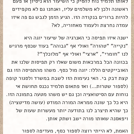
לאותו תלמיד נוח להסיק כי השיעור הוא ניסיון או פעם
ראשונה ולכן לא משלמים עליו, ואנחנו גם לא מקפידים
להיות ברורים בנקודה הזו. הגיע הזמן לגבש גם פה איזו
עמדה נחרצת ולעמוד מאחוריה, לא?
ישנה איזו תפיסה כי האנרגיה של שיעור יוגה היא
"נקייה" "טהורה" ואולי אף "גבוהה" בעוד שכסף מרגיש
לנו "חומרי", "ארצי" ואולי אף "מלוכלך"?
בכוונה הכל במרכאות משום שאלו רק תפיסות שלנו את
האובייקטים הללו: יוגה מול כסף. משהו מהתפיסה הזו גם
קצת דבק בי. האי נעימות הזו לשבת במשרד ולסגור קופה
(לספור שטרות…) ואז פתאום תלמיד נכנס תחושת אי
נוחות עם הסיטואציה וכן גם יש משהו מטעה בתמונה הזו.
היא כל כך שונה ממראה המורה המודט (עושה מדיטציה)
כך שהיא תיצרב לנו בתודעה יותר מעשרות שעות של
ויפאסנה שאותו מורה ישב ושתק אותן.
האמת, לא הייתי רוצה לספור כסף, מעדיפה לספור