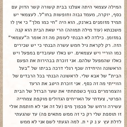
המילה עצמאי היתה אצלנו בבית קשורה קשר הדוק עם
כסף, יוקרה, מעמד גבוה וחופשות בחו"ל. לעצמאי יש
תמיד מזומנים בארנק, הוא היה "חי כמו מלך" כי אין לו
משכנתא (עוד מילה תמוהה) הרי שאת הבית הוא קנה
במזומן. כילדה לא הבנתי לעומק מה זה אומר ה"עצמאי"
הזה. רק לקראת גיל חמש עשרה הבנתי כי יש שכירים
כמו הוריי ויש עצמאים. יש כאלו שעובדים במפעל ויש
כאלו שהמפעל שלהם. אני זוכרת בבהירות את הפעם
הראשונה והיחידה שכף רגלי דרכה בביתו של "בעל
הבית" של אבא שלי. לראשונה הבנתי בכל הרבדים של
הווייתי מה זה כסף. אני זוכרת היטב את הרעד
והצמרמרים בגוף כשפתחתי את שער הברזל של הבית
הפרטי, צעדתי על האריחים הגדולים מוקפת צמחייה
עשירה ורחש של פכפוך מים (על זה אני לא חותמת אולי
זו תוספת שלי רק כי זה ממש מתאים פה) עד שהגעתי
לדלת עץ ע נ ק י ת. למה הגעתי לשם אני לא ממש