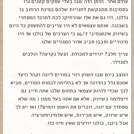
עולם אחר. הזמן הזה שבו בעלי עסקים קטנים גרו
בסמיכות מתבקשת לחנויות שלהם בפינת הרחוב בו
גדלנו, היו גם את אלו שהרחיקו לכת למרכז המסחרי
בשכונה. אותם עצמאים לא היו צריכים להתעסק כל היום
בשיווק אינטנסיבי 24/7 כי הצרכים של כולנו אז היו
מינוריים וסבבו סביב אזור המגורים שלנו.
צריך חלב? יורדים למכולת. הנעל נקרעה? הולכים
לסנדלר.
המצב כיום שבו השוק רווי במורים ליוגה וקהל היעד
אמנם גדל בהדרגה אך לא בהלימה לכמות המורים, מביא
לכך שכדי להיות עצמאי בתחום שלנו אתה חייב גם
דיפלומה בשיווק. אלא אם אתה בעל ממון ( מה שלא
מסתדר עם יוגה, זוכרים את השמן והמים?) ואז יש לך
איש שיווק, איש מכירות, איש אדמיניסטרציה
אבל ביננו, כולנו יודעים שאין חיה כזו.