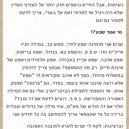
נשימות, אבל החיים נושפים חזק יותר על העורף העדין
שלא היה רגיל אז למדתי זאת על בשרי, צריך לדעת
לספור גם וגם
מי אמר שפע?!
שנים אני מזמינה שפע לחיי. ממש כך, במילה הניו
אייג'ית הזו: ש פ ע. והשפע בא. בגדול. שפע בריאות.
שפע אהבה. שפע עניין בעבודה. שפע תלמידים ושפע של
איכות חיים. רק מה התפספס? שכסף צריך להזמין
במשלוח מיוחד, כסף לא אוהב שקוראים לו "שפע"
אלא רוצה שיכנו אותו בשמו. בסדר, גם "פרנסה" תספק
אותו. אז הוספתי לתפילת הבוקר/ערב שלי גם את המילה
האסורה והמפורשת. כ ס ף. רוצים לדעת אם זה עובד?
תלוי אם זה חודש של מע"מ, עוד מילה של גדולים שבלית
ברירה כל מי שעצמאי צריך להתחשב בה כל חודש שני
וברצינות: לקח לי שנים להגיע לתובנה העצובה