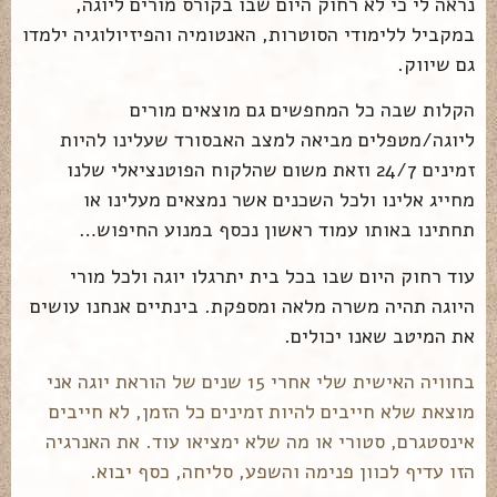
נראה לי כי לא רחוק היום שבו בקורס מורים ליוגה,
במקביל ללימודי הסוטרות, האנטומיה והפיזיולוגיה ילמדו
גם שיווק.
הקלות שבה כל המחפשים גם מוצאים מורים
ליוגה/מטפלים מביאה למצב האבסורד שעלינו להיות
זמינים 24/7 וזאת משום שהלקוח הפוטנציאלי שלנו
מחייג אלינו ולכל השכנים אשר נמצאים מעלינו או
תחתינו באותו עמוד ראשון נכסף במנוע החיפוש…
עוד רחוק היום שבו בכל בית יתרגלו יוגה ולכל מורי
היוגה תהיה משרה מלאה ומספקת. בינתיים אנחנו עושים
את המיטב שאנו יכולים.
בחוויה האישית שלי אחרי 15 שנים של הוראת יוגה אני
מוצאת שלא חייבים להיות זמינים כל הזמן, לא חייבים
אינסטגרם, סטורי או מה שלא ימציאו עוד. את האנרגיה
הזו עדיף לכוון פנימה והשפע, סליחה, כסף יבוא.