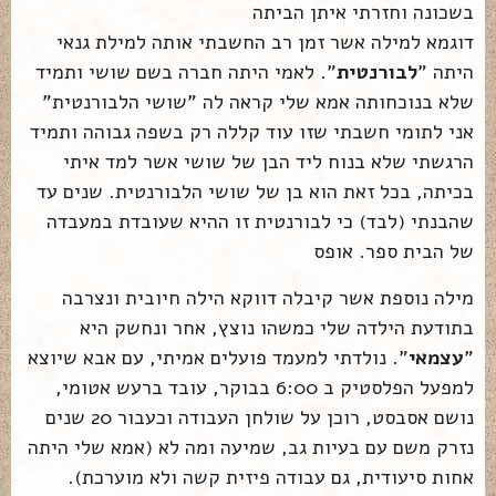
בשכונה וחזרתי איתן הביתה
דוגמא למילה אשר זמן רב החשבתי אותה למילת גנאי
היתה "
לבורנטית
". לאמי היתה חברה בשם שושי ותמיד
שלא בנוכחותה אמא שלי קראה לה "שושי הלבורנטית"
אני לתומי חשבתי שזו עוד קללה רק בשפה גבוהה ותמיד
הרגשתי שלא בנוח ליד הבן של שושי אשר למד איתי
בכיתה, בכל זאת הוא בן של שושי הלבורנטית. שנים עד
שהבנתי (לבד) כי לבורנטית זו ההיא שעובדת במעבדה
של הבית ספר. אופס
מילה נוספת אשר קיבלה דווקא הילה חיובית ונצרבה
בתודעת הילדה שלי כמשהו נוצץ, אחר ונחשק היא
"
עצמאי
". נולדתי למעמד פועלים אמיתי, עם אבא שיוצא
למפעל הפלסטיק ב 6:00 בבוקר, עובד ברעש אטומי,
נושם אסבסט, רוכן על שולחן העבודה וכעבור 20 שנים
נזרק משם עם בעיות גב, שמיעה ומה לא (אמא שלי היתה
אחות סיעודית, גם עבודה פיזית קשה ולא מוערכת).