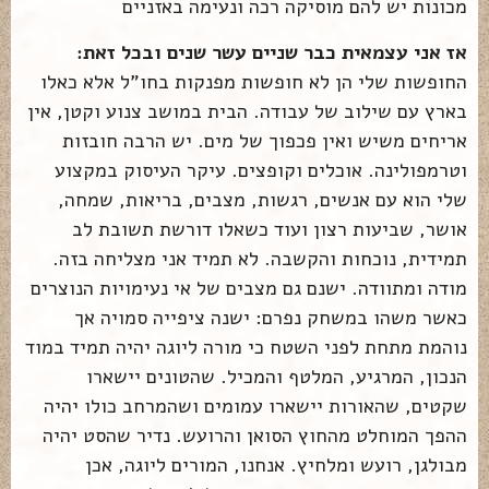
מכונות יש להם מוסיקה רכה ונעימה באזניים
אז אני עצמאית כבר שניים עשר שנים ובכל זאת:
החופשות שלי הן לא חופשות מפנקות בחו"ל אלא כאלו
בארץ עם שילוב של עבודה. הבית במושב צנוע וקטן, אין
אריחים משיש ואין פכפוך של מים. יש הרבה חובזות
וטרמפולינה. אוכלים וקופצים. עיקר העיסוק במקצוע
שלי הוא עם אנשים, רגשות, מצבים, בריאות, שמחה,
אושר, שביעות רצון ועוד כשאלו דורשת תשובת לב
תמידית, נוכחות והקשבה. לא תמיד אני מצליחה בזה.
מודה ומתוודה. ישנם גם מצבים של אי נעימויות הנוצרים
כאשר משהו במשחק נפרם: ישנה ציפייה סמויה אך
נוהמת מתחת לפני השטח כי מורה ליוגה יהיה תמיד במוד
הנכון, המרגיע, המלטף והמכיל. שהטונים יישארו
שקטים, שהאורות יישארו עמומים ושהמרחב כולו יהיה
ההפך המוחלט מהחוץ הסואן והרועש. נדיר שהסט יהיה
מבולגן, רועש ומלחיץ. אנחנו, המורים ליוגה, אכן