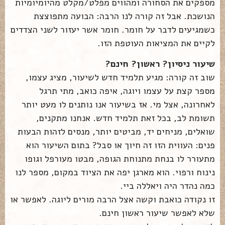
מספקים את הסחורה ומהווים מפלט/מקלט מהיומיומיות
הנושכת. אבל זה קורה לנו הרבה: הבועה מתפוצצת
כשמגיעים לדבר על חומר. חומר אשר יעזור לשני הצדדים
לקיים את המציאות העוטפת הזו.
שיעור ניסיון? ראשון? חינם?
שוב זה קורה: מגיע תלמיד חדש לשיעור, מציג עצמו,
מספר קצת על עצמו ויוגה, איפה כואב, מתי תרגל
לאחרונה, אצל מי. אז בשיעור אנו נותנים לו מעט יותר
תשומת לב, בכל זאת תלמיד חדש. אנחנו מתקנים,
שואלים, מניחים יד, מביטים יותר, מנסים לזהות הבעות
פנים: העווית הזו זה חיוך או סבל? בתום השיעור הוא
מתעורר לו בנחת מתנוחת הגופה, מבטו מעורפל וגופו
נינוח ורפוי. הוא מארגן יפה את הציוד במקום, מספר לנו
כמה נהדר היה ויאללה ביי.
זו נקודה כואבת וקשה אצל הרבה מורים ליוגה. לאפשר או
שלא לאפשר שיעור ראשון חינם.