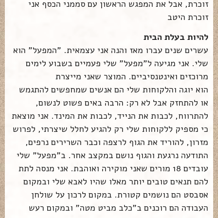
זוכרת, אבל את המפגש הראשון עם סממני הכסף אני
זוכרת היטב
להיות בעלת הבית
עשרים שנים עברו מאז והנה אני עצמאית. "המפעל" הוא
שלי. אני מגיעה ל"מפעל" שלי פעמיים בשבוע לימים
מרוכזים ואינטנסיביים. המוצר שאני מייצרת
הוא יוגה והלקוחות שלי הם אנשים שמחפשים להתגמש
או להתחזק אבל לא רק: הרבה באים פשוט לנשום,
להתרווח, לכבות את הנייד, לכבות את המינד. אני מוצאת
כי מספיק ללקוחות שלי רק להגיע לחלל שיצרתי, לפרוש
מזרון, להוריד את הגוף לרצפה וכבר השרירים נרפים,
התודעה נרגעת והגוף נושם במקצב אחר. ב"מפעל" שלי
עובדים 18 מורים שאני מוקירה ואוהבת. אני מנסה לתת
להם תנאים טובים יותר מאלו שהיו לאבא שלי ובמקום
אסבסט הם נושמים קטורת. במקום לרכון על שולחן
העבודה הם רוכנים ב"כלב מביט מטה" ובמקום רעש