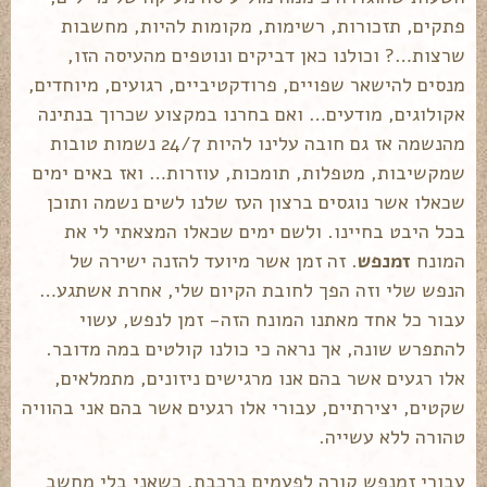
פתקים, תזכורות, רשימות, מקומות להיות, מחשבות
שרצות…? וכולנו כאן דביקים ונוטפים מהעיסה הזו,
מנסים להישאר שפויים, פרודקטיביים, רגועים, מיוחדים,
אקולוגים, מודעים… ואם בחרנו במקצוע שכרוך בנתינה
מהנשמה אז גם חובה עלינו להיות 24/7 נשמות טובות
שמקשיבות, מטפלות, תומכות, עוזרות… ואז באים ימים
שכאלו אשר נוגסים ברצון העז שלנו לשים נשמה ותוכן
בכל היבט בחיינו. ולשם ימים שכאלו המצאתי לי את
המונח
זמנפש
. זה זמן אשר מיועד להזנה ישירה של
הנפש שלי וזה הפך לחובת הקיום שלי, אחרת אשתגע…
עבור כל אחד מאתנו המונח הזה- זמן לנפש, עשוי
להתפרש שונה, אך נראה כי כולנו קולטים במה מדובר.
אלו רגעים אשר בהם אנו מרגישים ניזונים, מתמלאים,
שקטים, יצירתיים, עבורי אלו רגעים אשר בהם אני בהוויה
טהורה ללא עשייה.
עבורי זמנפש קורה לפעמים ברכבת, כשאני בלי מחשב