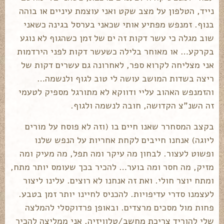
נייד, הטלפון על מצב שקט ואני עוצמת עיניים או בוהה
בנוף. זמנפש מפתיע אותי שכאני בערסל בגינה כשאני
שוב מגלה כי עשר דקות זה ים של זמן כשהגוף לא נוגע
בקרקע… או מאוחר בלילה כשעשר דקות לפני הירדמות
אני מצליחה לקרוא ספר, לאחרונה גם עשרים דקות של
ריצה בשדות המושב עושה לי טוב לגוף ולנשמה…
והזמנפש האהוב עליי ודווקא לא מתורגל מספיק לטעמי
זה השנ"צ הקדושה, חובה לנשמה ולגוף.
בקצב המסחרר שאנו חיים בו (וזה לא פוסח על מורים
ליוגה) אנחנו חייבים לקחת אחריות על הנפש שלנו
ופשוט לעצור. לבחון מה עיקר ומה תפל, מה מעיק ומה
מזיק, מה חסר ומה בוער… להכיר בכך שעומס יותר מתח,
ומתח יוצר חולי. ואת זה אנחנו לא רוצים. עלינו ליצור
לעצמנו סדרי עדיפויות. להכניס לחיינו יותר זמן בטבע.
פחות מול מסכים מרצדים. ובאופן פרדוקסלי להמלצה
שלי להוריד צריכת מחשב/טלוויזיה, אני ממליצה להכיר