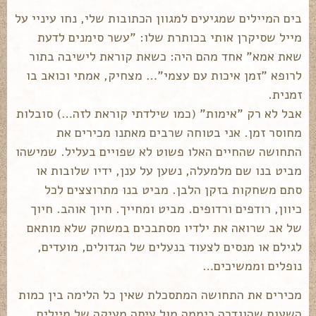
בים המיילים שמגיעים למגוון הכתובות שלי, נחו עיניי על
מייל שסיקרן אותי בכותרת שלו: "עשר סימנים לדעת
שאת אמא" אחד מהם היה: כשאת קוראת לישיבה בתור
לרופא "זמן איכות עם עצמי"… מצחיק, אמתי וכואב בו
זמנית.
אבל לא רק "אימות" (כמו שילדתי קוראת לזה…) סובלות
מחוסר זמן. אני בטוחה שרבים מאתנו מכירים את
התחושה שהחיים האלו פשוט לא שפויים בעליל. שמישהו
מביט בנו שם מלמעלה, נשען על ענן, ידיו שלובות או
סתם משחקות בזקן הלבן. מביט בנו מתרוצצים לכל
כיוון, רודפים ורדופים. מביט ומחייך. חיוך אוהב. חיוך
של אב שרואה את ילדיו מסתבכים במשחק שלא מותאם
לגילם או מנסים לצעוד בנעלים של הגדולים, מועדים,
נופלים וממשיכים…
מכירים את התחושה המתסכלת שאין כל הלימה בין כמות
השעות שהוגדרה כיממה מול עיסה מעיקה של מיילים,