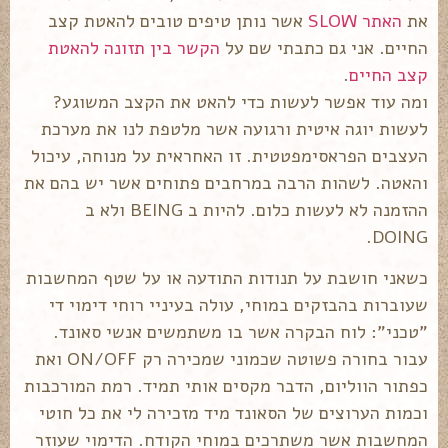
את
האתר SLOW
אשר נותן טיפים טובים להאטת קצב
החיים. אני גם כתבתי שם על
הקשר בין תזונה להאטת
קצב החיים
.
ומה עוד אפשר לעשות כדי להאט את הקצב המשוגע?
לעשות יוגה איטית ורגועה אשר מלטפת לנו את מערכת
העצבים הפראסימפטטית. זו האחראית על מנוחה, עיכול
והאטה. לשהות הרבה במרחבים פתוחים אשר יש בהם את
ההזמנה לא לעשות כלום. להיות ב BEING ולא ב
DOING.
כשאני חושבת על תנודות התודעה או על שטף המחשבות
שעוברות בהבזקים במוחי, עולה בעיניי רוחי דימוי די
"טכני": לוח הבקרה אשר בו משתמשים אנשי סאונד.
עבור בחורה פשוטה שכמוני שמכירה רק ON/OFF ואת
כפתור הווליום, הדבר מקסים אותי תמיד. רמת המורכבות
וכמות הערוצים של הסאונד מיד מזכירה לי את כל חוטי
המחשבות אשר משתרכים במוחי הקודח. הדימוי שעוזר