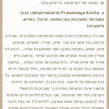
אך בסופו של יום אנחנו בריאים בגוף.
2. Pranamaya Kosha פראנאמיהקושה: הגוף
האנרגטי (מערכות כמו נשימה, עיכול, נאדים,
צ'אקרות)
אנרגיה בתפיסה היוגית שונה מהתפיסה המערבית. אנרגיה
קיימת בכל אשר סביבנו. מזון, אוויר, חפצים, אנשים,
מים, שמש, נשימה כמובן ואף המחשבות שלנו… היבט זה
מציין את הכוח שמניע את ההיבט הפיסי. פראנה היא
אוויר אך אינה אוויר, היא במזון אך אינה המזון… פראנה
נמצאת בכל מקום בו יש חיים ותנועה, החל מבעלי חיים
בדרגת ההתפתחות הנמוכה ביותר ועד מערכות השמש. כל
כוח מבוסס על פראנה. כוח הכובד, המשיכה או הדחיה.
פראנה אינה הנשימה הפיזית כי אם הכוח הויטאלי
והגרעין החי של הנשימה. אנו יכולים לחיות חיים שלמים
בלי לנשום נשימה אחת עמוקה, לחיות ליד או בצל הדבר
האמיתי מבלי שנדע אפילו שאפשר לנשום/לחיות אחרת.