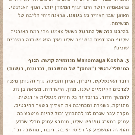
פראנאמיה קושה הינו הגוף המעודן יותר, הגוף האנרגטי,
האופן שבו האוויר נע בגופנו. פראנה זוהי הליבה של
הנשימה.
בהיבט הזה של התרגול
נשאל עצמנו מהי רמת האנרגיה
שלנו? מהו דפוס הנשימה שלנו ואיך הוא משתנה במצבים
שונים?
3. Manomaya Kosha מנומאיה קושה: הגוף
המנטלי/רגשי ("מחסן" של מחשבות, זכרונות, רגשות)
רובד האינטלקט, זיכרון, הגיון ותפיסה. גוף זה נותן מענה
לצרכים הקיומיים שלנו. מזון, הישרדות, מציאת בן זוג
להמשך הדור. ברובד זה כל חוויה מנטלית או רגשית
מתויקת, נשמרת ומכתיבה את האיזון בשאר ההיבטים.
מקרה עבר שגרם לנו להתכווץ יכול להיות מוטבע כה
עמוק במארג גופנפש שלנו, מוחבא עמוק מבלי שנדע
והוא זה המשפיע על דפוסי יציבה, דיבור, מחשבה וכו'.