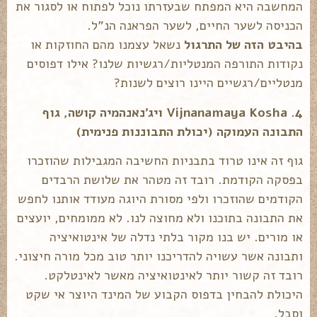
המחשבה היא המפתח שבעזרתו נוכל לפתוח או לסגור את
הכניסה לשער החיים, לשער הפראנה הנ"ל.
בהיבט הזה של התרגול
נשאל עצמנו מהם החוזקות או
נקודות התורפה המנטליות/רגשיות שלנו? אילו דפוסים
מנטליים/רגשיים היינו רוצים לשנות?
4. Vijnanamaya Kosha ויג'נאנהמיה קושה, גוף
התבונה העמוקה (יכולת התבוננות פנימית)
גוף זה אינו טרוד בתבניות החשיבה המגבילות שהוזכרו
בפסקה הקודמת. רובד זה מטהר את שלושת הרבדים
הקודמים שהוזכרו ולפי מסורת היוגה מעודד אותנו לחפש
את התבונה בתוכנו ולא מחוצה לנו. לא ממומחים, יועצים
או מורים. יש בנו מקור בלתי נדלה של אינטואיציה
ותבונה אשר עשויה להדריכנו יותר טוב מכל מורה חיצוני.
רובד זה קשור יותר לאינטואיציה מאשר לאינטלקט.
היכולת להבחין בדפוס הקבוע של המינד היוצר אי שקט
וסבל.