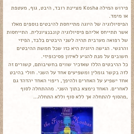
פירוש המילה Kosha מציינת רובד, היבט, גוף, מעטפת
או מימד.
הפיסיולוגיה של היוגה מתייחסת להיבטים נוספים מאלו
אשר תתייחס אליהם פיסיולוגיה קונבנציונלית. התייחסות
של רפואה מערבית תהיה לשני היבטים בלבד, הפיזי
והרגשי. הגישה היוגית היא כזו שכל חמשת ההיבטים
חשובים על מנת להגיע לאיזון פסיכופיזי.
כל ההיבטים הללו שאזכיר שווים בחשיבותם, קשורים זה
לזה בקשר גומלין ומשפיעים אחד על השני. חולי בהיבט
אחד ישפיע על האחרים ולהיפך, ריפוי האחד יהדהד גם
לאחרים. האחד נימצא בתוך השני. מההתחלה לסוף
,מהסוף להתחלה אך ללא סוף וללא התחלה…