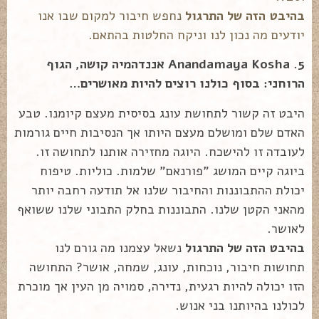
בהיבט הזה של התרגול
נחפש חיבור למקום שבו אנו
יודעים מה נכון לנו וניקח החלטות בהתאם.
5. Anandamaya Kosha אננדהמיה קושה, הגוף
הרוחני: בסוף כולנו רוצים להיות מאושרים…
היבט זה קשור לתחושת עונג בסיסית מעצם קיומנו. טבע
האדם שלם ומושלם מעצם היותו אך הנסיבות חיים גורמות
לעובדה זו להישכח. היוגה מחזירה אותנו לתחושה זו.
ביוגה קיים המושג "פורנאם" שלמות. כוליות. טיפוח
יכולת ההתבוננות והחיבור שלנו אל תודעה רחבה יותר
מהאני הקטן שלנו. התבוננות בחלק התבוני שלנו ששואף
לאושר.
בהיבט הזה של התרגול
נשאל עצמנו מה גורם לנו
תחושות חיבור, נוכחות, עונג, שמחה, אושר? התחושה
הזו יכולה להיות רגעית, נדירה, סמויה מן העין אך מוכרת
לכולנו בהיותנו בני אנוש.